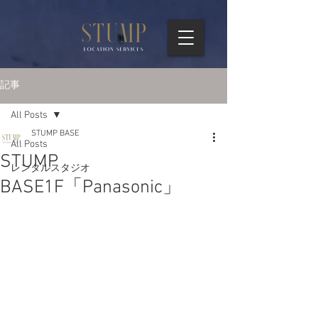
記事
All Posts
STUMP BASE
All Posts
STUMP
レンタルスタジオ
BASE1F「Panasonic」