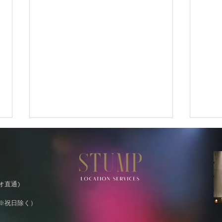
ジオ直通)
0（※祝日除く）
「STUMP BASEからお知ら
「S